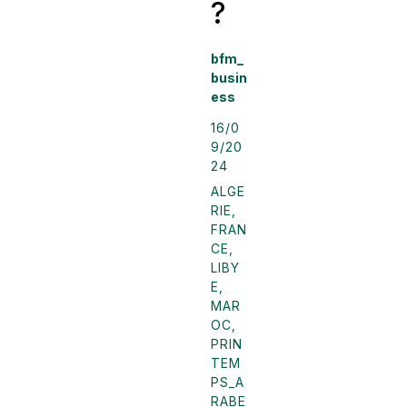
?
bfm_
busin
ess
16/0
9/20
24
ALGE
RIE
,
FRAN
CE
,
LIBY
E
,
MAR
OC
,
PRIN
TEM
PS_A
RABE