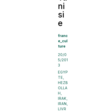
ni
si
e
franc
e_cul
ture
20/0
5/201
3
EGYP
TE
,
HEZB
OLLA
H
,
IRAK
,
IRAN
,
LIVR