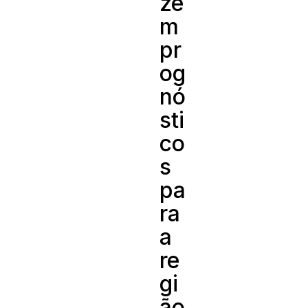
ze
m
pr
og
nó
sti
co
s
pa
ra
a
re
gi
ão