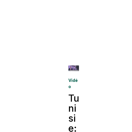
Vidé
o
Tu
ni
si
e: