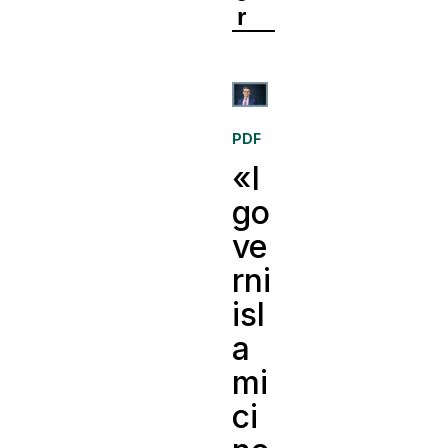
r
PDF
«I
go
ve
rni
isl
a
mi
ci