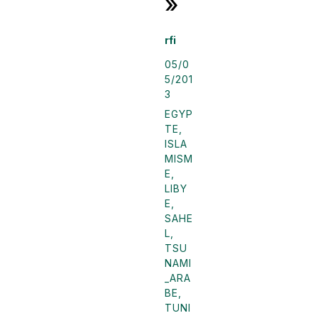
»
rfi
05/0
5/201
3
EGYP
TE
,
ISLA
MISM
E
,
LIBY
E
,
SAHE
L
,
TSU
NAMI
_ARA
BE
,
TUNI