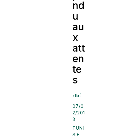
nd
u
au
x
att
en
te
s
rtbf
07/0
2/201
3
TUNI
SIE