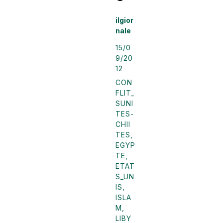
ilgior
nale
15/0
9/20
12
CON
FLIT_
SUNI
TES-
CHII
TES
,
EGYP
TE
,
ETAT
S_UN
IS
,
ISLA
M
,
LIBY