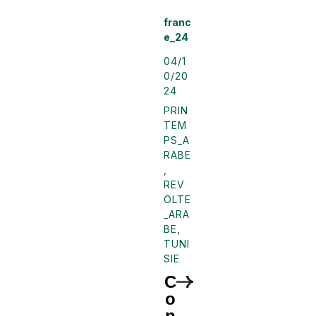
franc
e_24
04/1
0/20
24
PRIN
TEM
PS_A
RABE
,
REV
OLTE
_ARA
BE
,
TUNI
SIE
C
o
n