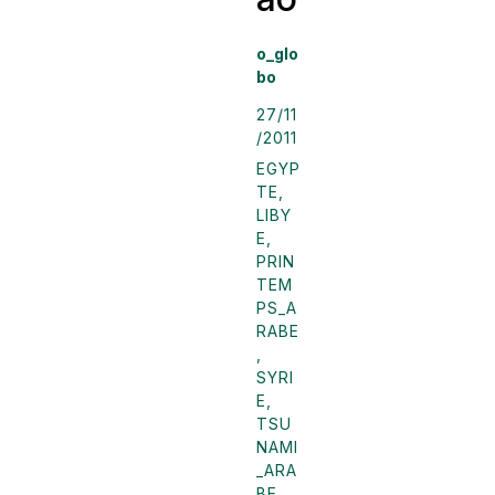
o_glo
bo
27/11
/2011
EGYP
TE
,
LIBY
E
,
PRIN
TEM
PS_A
RABE
,
SYRI
E
,
TSU
NAMI
_ARA
BE
,