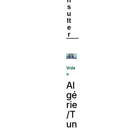
s
u
lt
e
r
Vidé
o
Al
gé
rie
/T
un