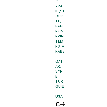
ARAB
IE_SA
OUDI
TE
,
BAH
REIN
,
PRIN
TEM
PS_A
RABE
,
QAT
AR
,
SYRI
E
,
TUR
QUIE
,
USA
C