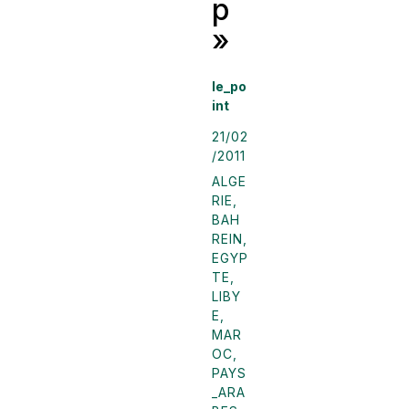
p
»
le_po
int
21/02
/2011
ALGE
RIE
,
BAH
REIN
,
EGYP
TE
,
LIBY
E
,
MAR
OC
,
PAYS
_ARA