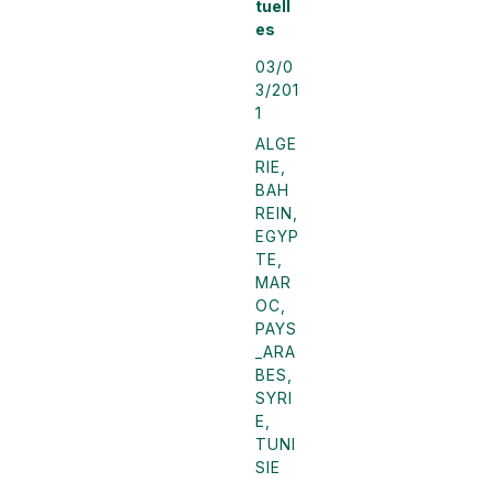
tuell
es
03/0
3/201
1
ALGE
RIE
,
BAH
REIN
,
EGYP
TE
,
MAR
OC
,
PAYS
_ARA
BES
,
SYRI
E
,
TUNI
SIE