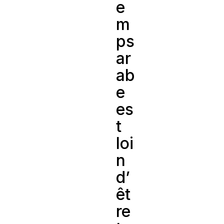
e
m
ps
ar
ab
e
es
t
loi
n
d’
êt
re