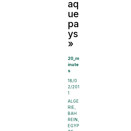
aq
ue
pa
ys
»
20_m
inute
s
18/0
2/201
1
ALGE
RIE
,
BAH
REIN
,
EGYP