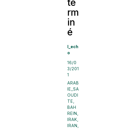
te
rm
in
é
l_ech
o
16/0
3/201
1
ARAB
IE_SA
OUDI
TE
,
BAH
REIN
,
IRAK
,
IRAN
,