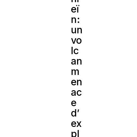
eï
n:
un
vo
lc
an
m
en
ac
e
d’
ex
pl