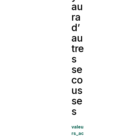
au
ra
d’
au
tre
s
se
co
us
se
s
valeu
rs_ac