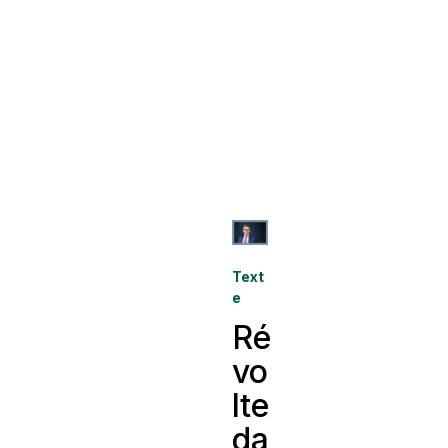
Text
e
Ré
vo
lte
da