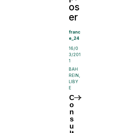
os
er
franc
e_24
16/0
3/201
1
BAH
REIN
,
LIBY
E
C
o
n
s
u