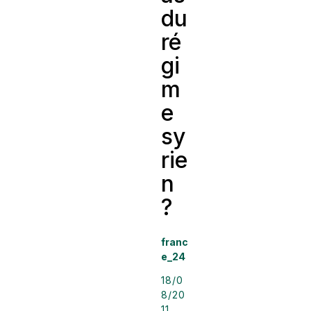
du
ré
gi
m
e
sy
rie
n
?
franc
e_24
18/0
8/20
11