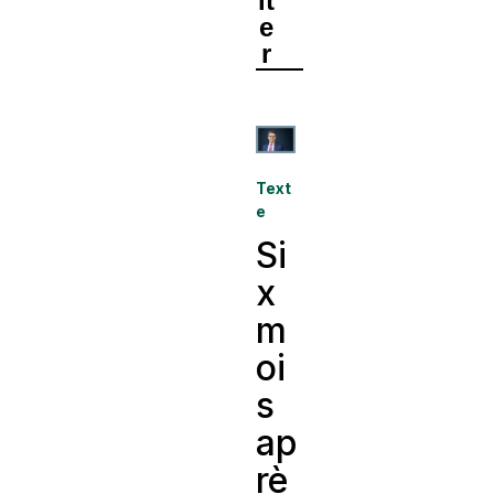
lt
e
r
Text
e
Si
x
m
oi
s
ap
rè