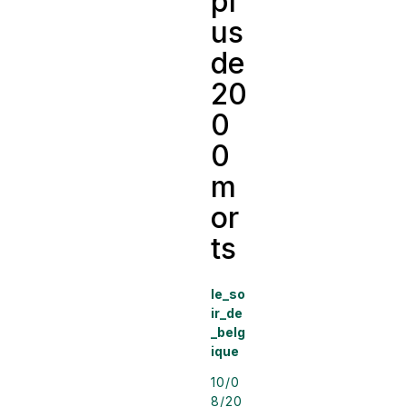
pl
us
de
20
0
0
m
or
ts
le_so
ir_de
_belg
ique
10/0
8/20