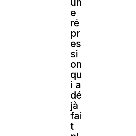
un
e
ré
pr
es
si
on
qu
i a
dé
jà
fai
t