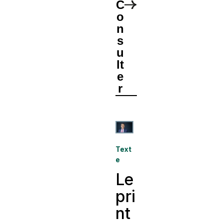
C
o
n
s
u
lt
e
r
Text
e
Le
pri
nt