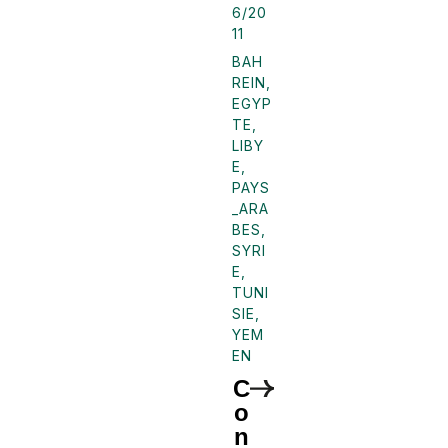
6/20
11
BAH
REIN
,
EGYP
TE
,
LIBY
E
,
PAYS
_ARA
BES
,
SYRI
E
,
TUNI
SIE
,
YEM
EN
C
o
n