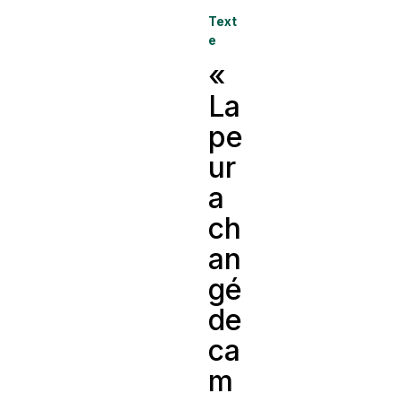
Text
e
«
La
pe
ur
a
ch
an
gé
de
ca
m