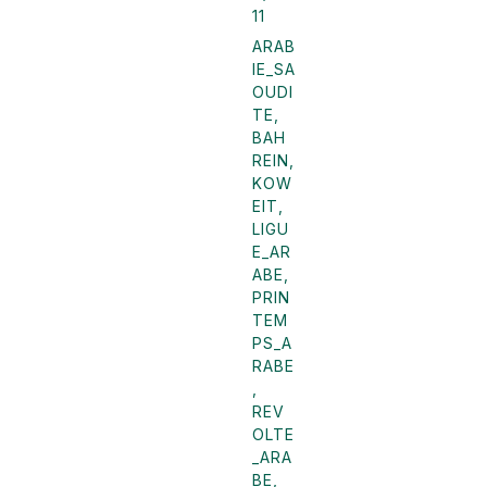
11
ARAB
IE_SA
OUDI
TE
,
BAH
REIN
,
KOW
EIT
,
LIGU
E_AR
ABE
,
PRIN
TEM
PS_A
RABE
,
REV
OLTE
_ARA
BE
,