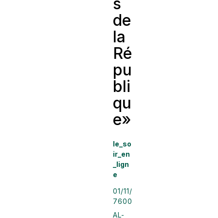
s
de
la
Ré
pu
bli
qu
e»
le_so
ir_en
_lign
e
01/11/
7600
AL-