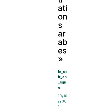
ati
on
s
ar
ab
es
»
le_so
ir_en
_lign
e
10/10
/200
1