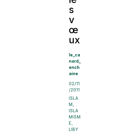
s
v
œ
ux
le_ca
nard_
ench
aine
02/11
/2011
ISLA
M
,
ISLA
MISM
E
,
LIBY