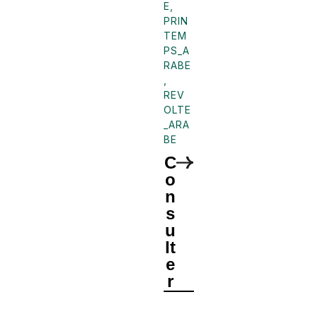
E
,
PRIN
TEM
PS_A
RABE
,
REV
OLTE
_ARA
BE
C
o
n
s
u
lt
e
r