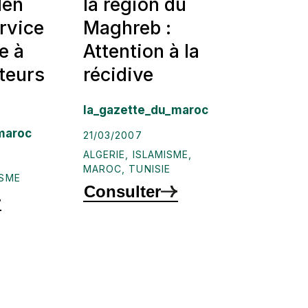
den
la région du
rvice
Maghreb :
e à
Attention à la
teurs
récidive
la_gazette_du_maroc
maroc
21/03/2007
ALGERIE
,
ISLAMISME
,
MAROC
,
TUNISIE
ISME
Consulter