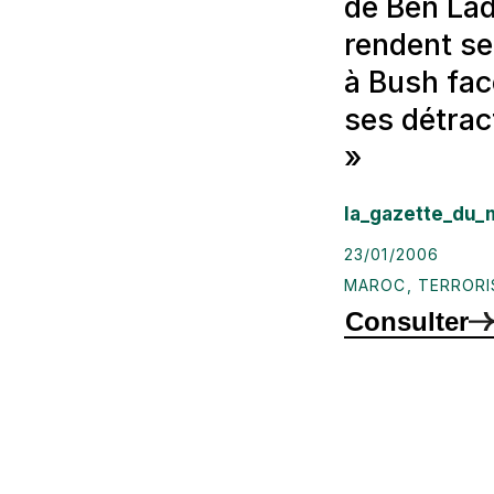
de Ben La
rendent se
à Bush fac
ses détrac
»
la_gazette_du_
23/01/2006
MAROC
,
TERROR
Consulter