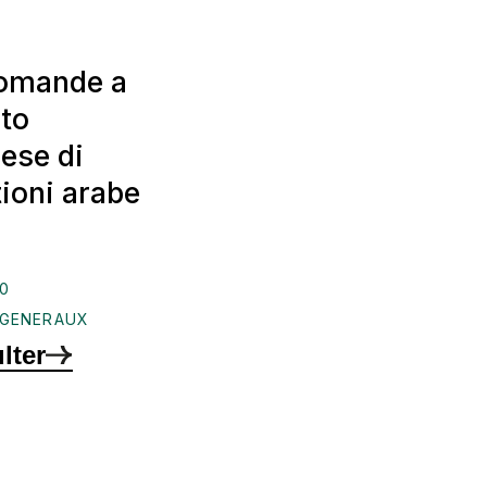
domande a
to
ese di
ioni arabe
00
_GENERAUX
lter