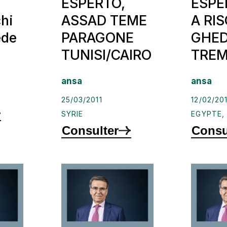
ESPERTO,
ESPE
chi
ASSAD TEME
A RIS
ede
PARAGONE
GHED
TUNISI/CAIRO
TRE
ansa
ansa
25/03/2011
12/02/201
SYRIE
EGYPTE
Consulter
Consu