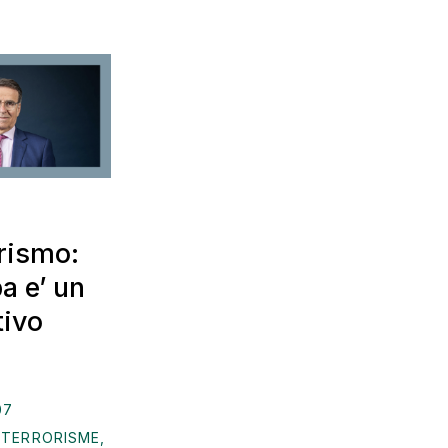
rismo:
a e’ un
tivo
07
,
TERRORISME
,