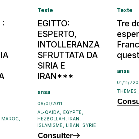
Texte
Texte
:
EGITTO:
Tre 
ESPERTO,
esper
,
INTOLLERANZA
Franc
IA
SFRUTTATA DA
quest
SIRIA E
ansa
A
IRAN***
01/11/72
THEMES
ansa
Consu
06/01/2011
AL-QAÏDA
,
EGYPTE
,
,
MAROC
,
HEZBOLLAH
,
IRAN
,
ISLAMISME
,
LIBAN
,
SYRIE
Consulter