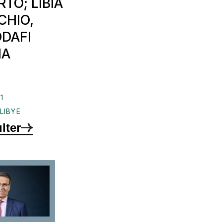
RTO; LIBIA
CHIO,
DAFI
MA
1
,
LIBYE
lter