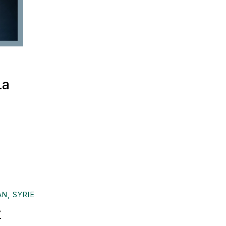
La
AN
,
SYRIE