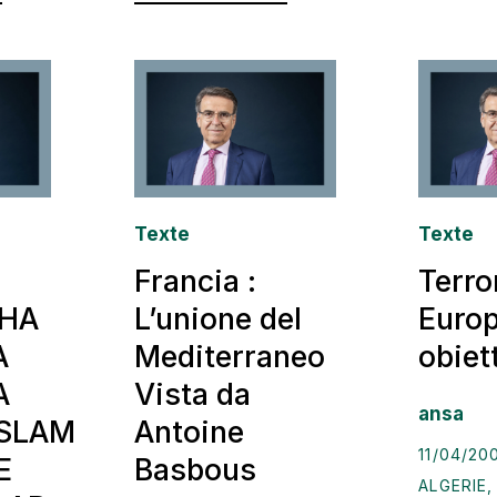
Texte
Texte
Francia :
Terro
 HA
L’unione del
Europ
A
Mediterraneo
obiet
A
Vista da
ansa
ISLAM
Antoine
11/04/20
E
Basbous
ALGERIE