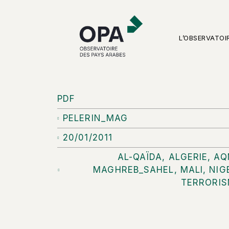
L’OBSERVATOI
PDF
PELERIN_MAG
20/01/2011
AL-QAÏDA
,
ALGERIE
,
AQ
MAGHREB_SAHEL
,
MALI
,
NIG
TERRORI